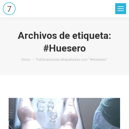
Archivos de etiqueta:
#Huesero
Estás aquí:
Inicio
Publicaciones etiquetadas con "#Huesero"