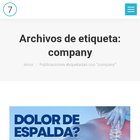
Archivos de etiqueta:
company
Estás aquí:
Inicio
Publicaciones etiquetadas con "company"